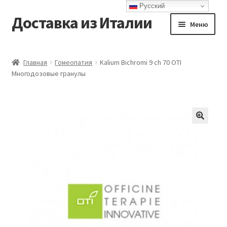
Русский
Доставка из Италии
Перейти
Перейти
Меню
к
к
навигации
содержимому
Главная
Главная
Гомеопатия
Kalium Bichromi 9 ch 70 OTI
Многодозовые гранулы
Доставка
Контакты
Корзина
Мой аккаунт
Оформление заказа