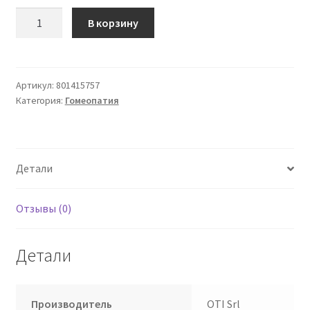
Количество
В корзину
товара
Kalium
Bichromi
9
Артикул:
801415757
Категория:
Гомеопатия
ch
70
OTI
Многодозовые
Детали
гранулы
Отзывы (0)
Детали
Производитель
OTI Srl