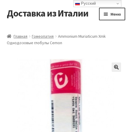
Русский
Доставка из Италии
Перейти
Перейти
Меню
к
к
навигации
содержимому
Главная
Главная
Гомеопатия
Ammonium Muriaticum Xmk
Однодозовые глобулы Cemon
Доставка
Контакты
Корзина
Мой аккаунт
Оформление заказа