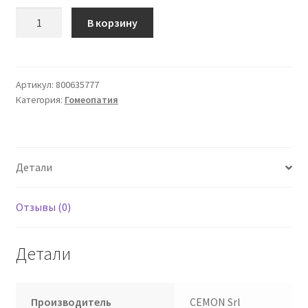
Количество
В корзину
товара
Ammonium
Muriaticum
Xmk
Артикул:
800635777
Категория:
Гомеопатия
Однодозовые
глобулы
Cemon
Детали
Отзывы (0)
Детали
Производитель
CEMON Srl