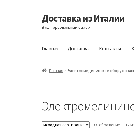
Доставка из Италии
Перейти
Перейти
к
к
Ваш персональный байер
навигации
содержимому
Главная
Доставка
Контакты
К
Главная
Доставка
Контакты
Корзина
Мой а
Главная
Электромедицинское оборудован
Электромедицинс
Отображение 1–12 из