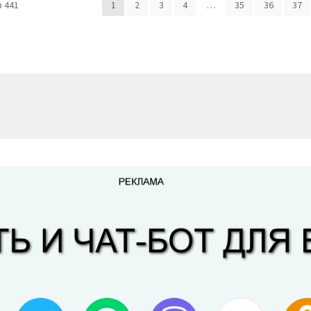
 441
1
2
3
4
…
35
36
37