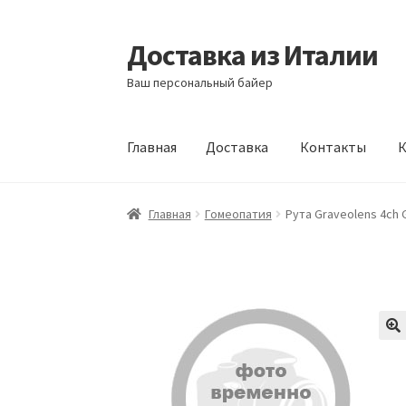
Доставка из Италии
Перейти
Перейти
к
к
Ваш персональный байер
навигации
содержимому
Главная
Доставка
Контакты
К
Главная
Доставка
Контакты
Корзина
Мой а
Главная
Гомеопатия
Рута Graveolens 4ch 