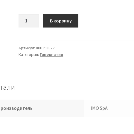
Количество
В корзину
товара
Рута
Graveolens
4ch
Артикул:
800193827
Категория:
Гомеопатия
Gr
тали
Производитель
IMO SpA