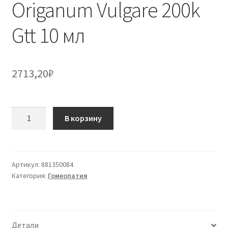
Origanum Vulgare 200k
Gtt 10 мл
2713,20
₽
Количество
В корзину
товара
Origanum
Vulgare
200k
Артикул:
881350084
Категория:
Гомеопатия
Gtt
10
мл
Детали