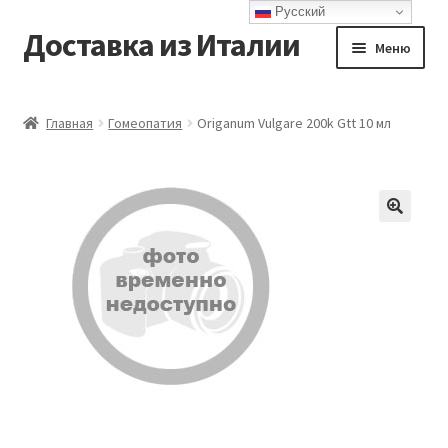
Русский
Доставка из Италии
Перейти
Перейти
Меню
к
к
навигации
содержимому
Главная
Главная
Гомеопатия
Origanum Vulgare 200k Gtt 10 мл
Доставка
Контакты
Корзина
Мой аккаунт
Оформление заказа