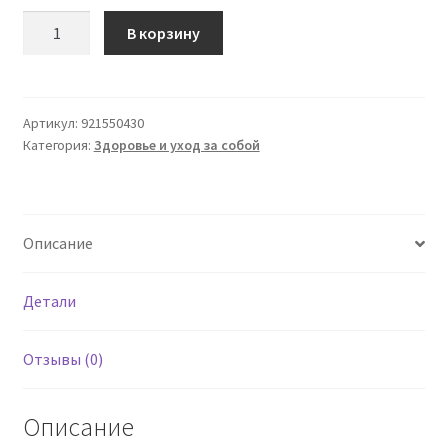
Количество
В корзину
товара
Шорты
SILVER
Wave
Артикул:
921550430
Категория:
Здоровье и уход за собой
с
завышенной
талией
Noisette
Описание
1
-
S
Детали
Отзывы (0)
Описание