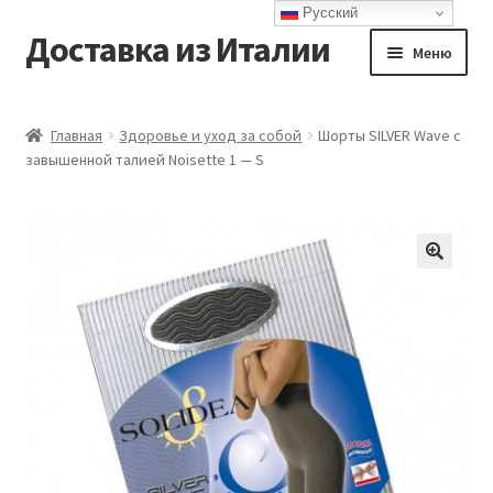
Русский
Доставка из Италии
Перейти
Перейти
Меню
к
к
навигации
содержимому
Главная
Главная
Здоровье и уход за собой
Шорты SILVER Wave с
завышенной талией Noisette 1 — S
Доставка
Контакты
Корзина
Мой аккаунт
Оформление заказа