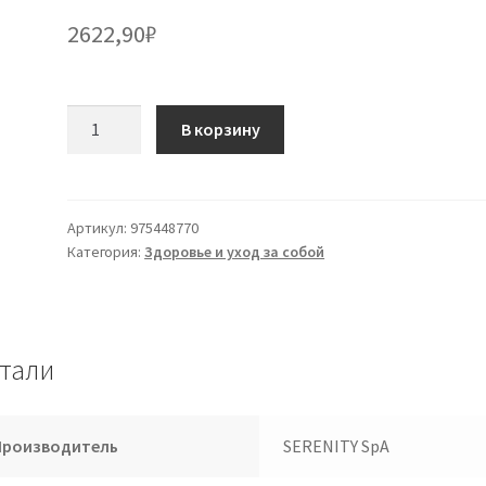
2622,90
₽
Количество
В корзину
товара
SERENITY
ADV
Pan.Mut.Tr.Ext
Артикул:
975448770
Категория:
Здоровье и уход за собой
*
L
тали
Производитель
SERENITY SpA