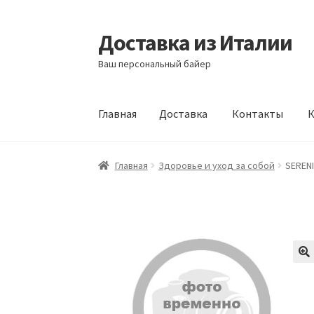
Доставка из Италии
Перейти
Перейти
к
к
Ваш персональный байер
навигации
содержимому
Главная
Доставка
Контакты
К
Главная
Доставка
Контакты
Корзина
Мой а
Главная
Здоровье и уход за собой
SERENIT