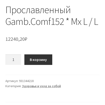
Прославленный
Gamb.Comf152 * Mx L / L
12240,20
₽
Количество
В корзину
товара
Прославленный
Gamb.Comf152
*
Артикул:
931344218
Категория:
Здоровье и уход за собой
Mx
L
/
L