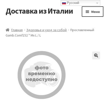
Русский
Доставка из Италии
Перейти
Перейти
Меню
к
к
навигации
содержимому
Главная
Главная
Здоровье и уход за собой
Прославленный
Gamb.Comf152 * Mx L / L
Доставка
Контакты
Корзина
Мой аккаунт
Оформление заказа