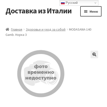
Русский
Доставка из Италии
Перейти
Перейти
Меню
к
к
навигации
содержимому
Главная
Главная
Здоровье и уход за собой
MODASANA-140
Gamb. Норка 3
Доставка
Контакты
Корзина
Мой аккаунт
Оформление заказа