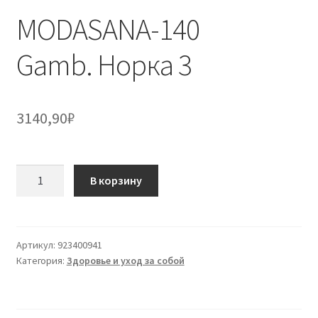
MODASANA-140
Gamb. Норка 3
3140,90
₽
Количество
В корзину
товара
MODASANA-
140
Gamb. Норка
Артикул:
923400941
Категория:
Здоровье и уход за собой
3