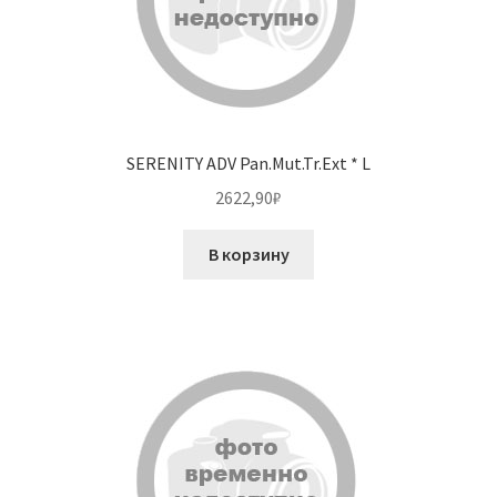
SERENITY ADV Pan.Mut.Tr.Ext * L
2622,90
₽
В корзину