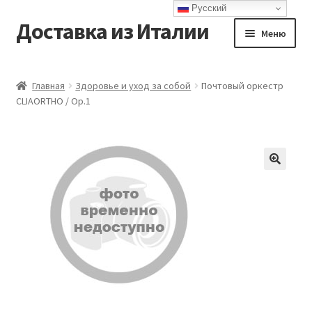
Русский
Доставка из Италии
Перейти
Перейти
Меню
к
к
навигации
содержимому
Главная
Главная
Здоровье и уход за собой
Почтовый оркестр
CLIAORTHO / Op.1
Доставка
Контакты
Корзина
Мой аккаунт
Оформление заказа