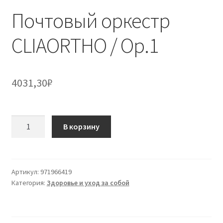
Почтовый оркестр
CLIAORTHO / Op.1
4031,30
₽
Количество
В корзину
товара
Почтовый
оркестр
CLIAORTHO
Артикул:
971966419
Категория:
Здоровье и уход за собой
/
Op.1