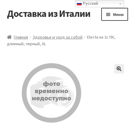
Русский
Доставка из Италии
Перейти
Перейти
Меню
к
к
навигации
содержимому
Главная
Главная
Здоровье и уход за собой
Electa на 2c ПК,
длинный, черный, XL
Доставка
Контакты
Корзина
Мой аккаунт
Оформление заказа