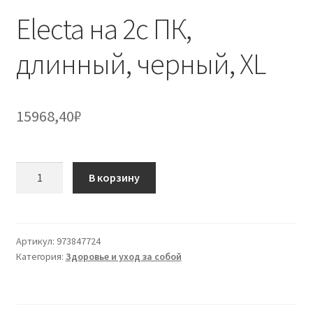
Electa на 2c ПК,
длинный, черный, XL
15968,40
₽
Количество
В корзину
товара
Electa
на
2c
Артикул:
973847724
Категория:
Здоровье и уход за собой
ПК,
длинный,
черный,
XL