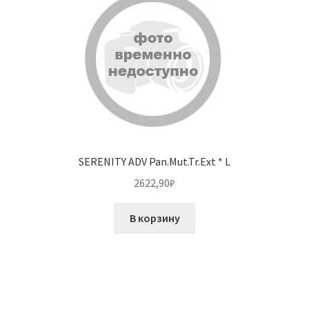
SERENITY ADV Pan.Mut.Tr.Ext * L
2622,90
₽
В корзину