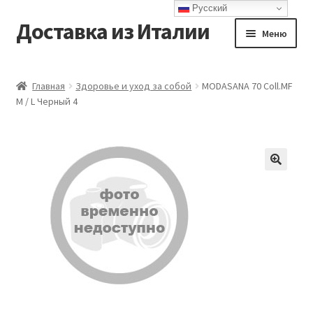
Русский
Доставка из Италии
Перейти
Перейти
Меню
к
к
навигации
содержимому
Главная
Главная
Здоровье и уход за собой
MODASANA 70 Coll.MF
M / L Черный 4
Доставка
Контакты
Корзина
Мой аккаунт
Оформление заказа