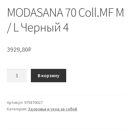
MODASANA 70 Coll.MF M
/ L Черный 4
3929,80
₽
Количество
В корзину
товара
MODASANA
70
Coll.MF
Артикул:
975870027
Категория:
Здоровье и уход за собой
M
/
L
Черный