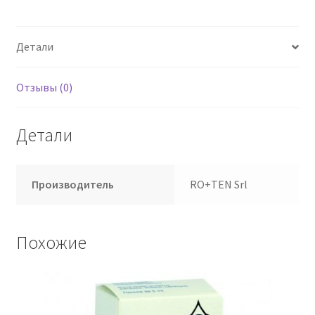
стандартное
отклонение
Детали
Отзывы (0)
Детали
Производитель
RO+TEN Srl
Похожие