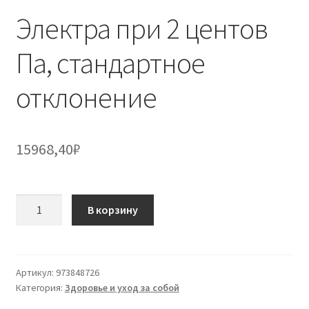
Электра при 2 центов
Па, стандартное
отклонение
15968,40
₽
Количество
В корзину
товара
Электра
при
2
Артикул:
973848726
Категория:
Здоровье и уход за собой
центов
Па,