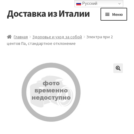
Русский
Доставка из Италии
Перейти
Перейти
Меню
к
к
навигации
содержимому
Главная
Главная
Здоровье и уход за собой
Электра при 2
центов Па, стандартное отклонение
Доставка
Контакты
Корзина
Мой аккаунт
Оформление заказа