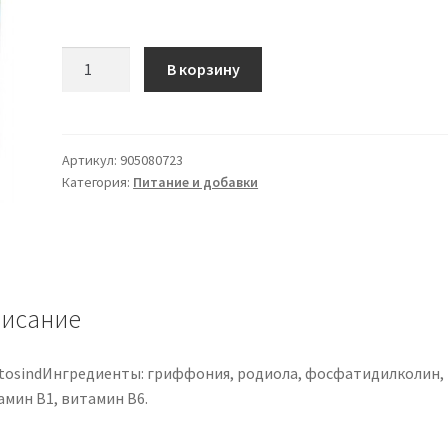
Количество
В корзину
товара
Triptosind
30cpr
Артикул:
905080723
Категория:
Питание и добавки
исание
ptosindИнгредиенты: гриффония, родиола, фосфатидилколин,
амин B1, витамин B6.