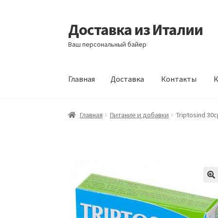
Доставка из Италии
Перейти
Перейти
к
к
Ваш персональный байер
навигации
содержимому
Главная
Доставка
Контакты
К
Главная
Доставка
Контакты
Корзина
Мой а
Главная
Питание и добавки
Triptosind 30c