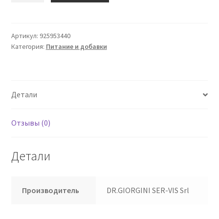
Menispermum
Canadense
30
Артикул:
925953440
Категория:
Питание и добавки
Ca
Giorgini
Детали
Отзывы (0)
Детали
Производитель
DR.GIORGINI SER-VIS Srl