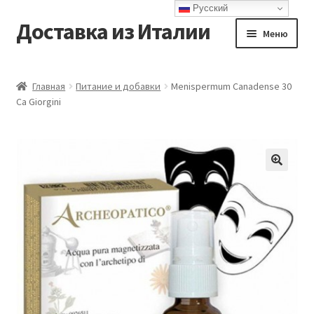
Русский
Доставка из Италии
Перейти
Перейти
Меню
к
к
навигации
содержимому
Главная
Главная
Питание и добавки
Menispermum Canadense 30
Ca Giorgini
Доставка
Контакты
Корзина
Мой аккаунт
Оформление заказа