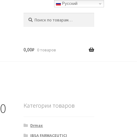
Русский
Искать:
Поиск
0,00
₽
0 товаров
50
Категории товаров
Drmax
IBSA FARMACEUTICI