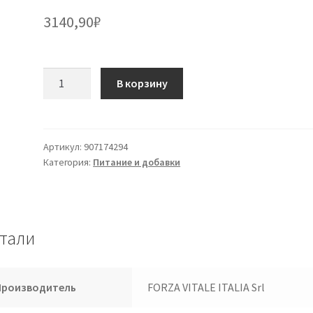
3140,90
₽
Количество
В корзину
товара
Sys
Lamio
White
Артикул:
907174294
Категория:
Питание и добавки
Drops
50
мл
тали
Производитель
FORZA VITALE ITALIA Srl