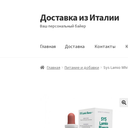
Доставка из Италии
Перейти
Перейти
к
к
Ваш персональный байер
навигации
содержимому
Главная
Доставка
Контакты
К
Главная
Доставка
Контакты
Корзина
Мой а
Главная
Питание и добавки
Sys Lamio Whi