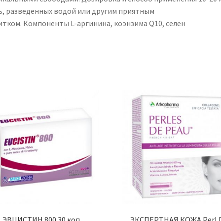
ь, разведенных водой или другим приятным
итком. Компоненты L-аргинина, коэнзима Q10, селен
ЭВЦИСТИН 800 30 коп.
ЭКСПЕРТНАЯ КОЖА Perl 