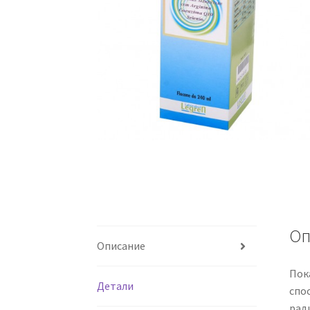
Оп
Описание
Пок
Детали
спо
рад