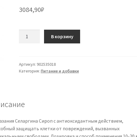
3084,90
₽
Количество
В корзину
товара
СЕЛАРГИН
Фл.240мл
ЛЕГРЕН
Артикул:
902535018
Категория:
Питание и добавки
исание
азания Селаргина Сироп с антиоксидантным действием,
собный защищать клетки от повреждений, вызванных
икальными свободами. Дозировка и способ применения 10-20 