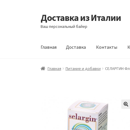
Доставка из Италии
Перейти
Перейти
к
к
Ваш персональный байер
навигации
содержимому
Главная
Доставка
Контакты
К
Главная
Доставка
Контакты
Корзина
Мой а
Главная
Питание и добавки
СЕЛАРГИН Фл