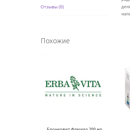
ден
Отзывы (0)
нап
Похожие
Бронковит Флюидо 200 мл