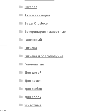
Paranat
Автоматизация
Бады Olosluce
Ветеринария и животные
Галеновый
Гигиена
Гигиена и благополучие
Гомеопатия
Для детей
Для кошек
Для рыбок
Для собак
Животные
мл в