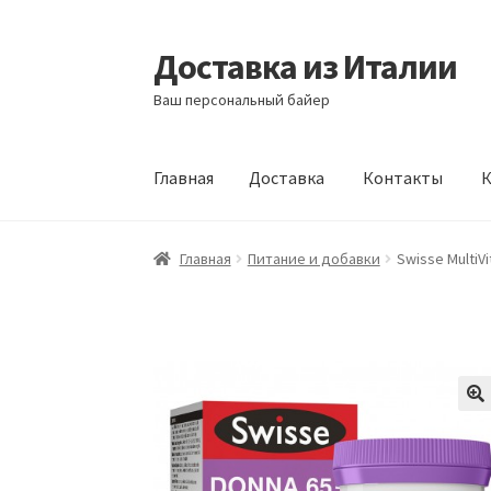
Доставка из Италии
Перейти
Перейти
к
к
Ваш персональный байер
навигации
содержимому
Главная
Доставка
Контакты
К
Главная
Доставка
Контакты
Корзина
Мой а
Главная
Питание и добавки
Swisse MultiV