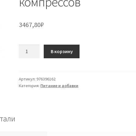
компрессов
3467,80
₽
Количество
В корзину
товара
Swisse
MultiVitamin
Woman
Артикул:
976396162
Категория:
Питание и добавки
65+
30
компрессов
тали