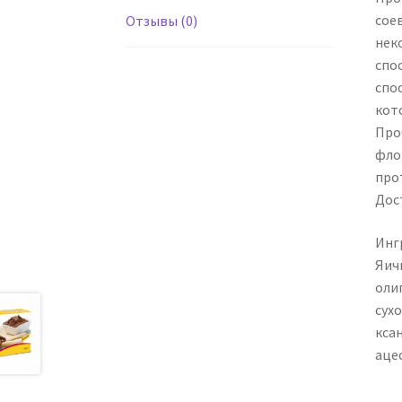
сое
Отзывы (0)
нек
спо
спо
кот
Про
флор
прот
Дос
Инг
Яич
оли
сухо
ксан
аце