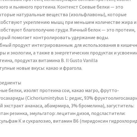
вого и льняного протеина. Контекст Соевые белки — это
оторые натуральные вещества (изольфлавоны), которые
собствуют укреплению мышц при меньшем количестве жира и
собствуют благополучию груди. Яичный белок — это протеин,
орый помогает контролировать удержание воды.
бный продукт интегрированным. для использования в кишеч
ы и экологии, а также в энергетических продуктах и ​​усвоени
еина, продуктах витамина B. Il Gusto Vanilla
тупные новые вкусы: какао и фрагола.
редиенты
ные белки, изолят протеина сои, какао магро, фрутто-
госахариды (Cichoriumintybus L: редис, 93% фруктоолигосахар
й экстракт ананаса, абамрмира, 3% бромелина), загуститель:
тан резинка, эмульгатор: лецитин дизоя, подсластители:
сульфам К и сукралозио, витамин B6 (пиридоксин гидрохлорид