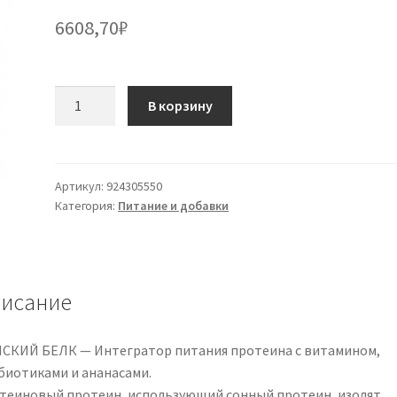
6608,70
₽
Количество
В корзину
товара
Ultimate
Woman
Protein
Артикул:
924305550
Категория:
Питание и добавки
Vanilla
750гр
исание
СКИЙ БЕЛК — Интегратор питания протеина с витамином,
биотиками и ананасами.
теиновый протеин, использующий сонный протеин, изолят