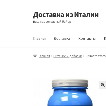
Доставка из Италии
Перейти
Перейти
к
к
Ваш персональный байер
навигации
содержимому
Главная
Доставка
Контакты
К
Главная
Доставка
Контакты
Корзина
Мой а
Главная
Питание и добавки
Ultimate Woman