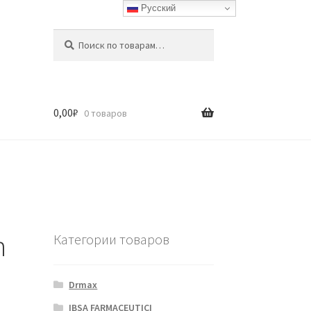
Русский
Искать:
Поиск
0,00
₽
0 товаров
n
Категории товаров
Drmax
IBSA FARMACEUTICI