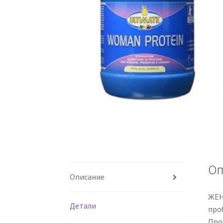
Оп
Описание
ЖЕН
Детали
про
Про