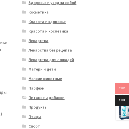
Здоровье и уход за собой
Косметика
Красота и здоровье
Красота и косметика
Лекарства
нике
и
Лекарства без рецепта
Лекарства для лошадей
Матери и дети
Мелкие животные
Парфюм
RUB
иды:
Питание и добавки
EUR
Продукты
)
Птицы
Спорт