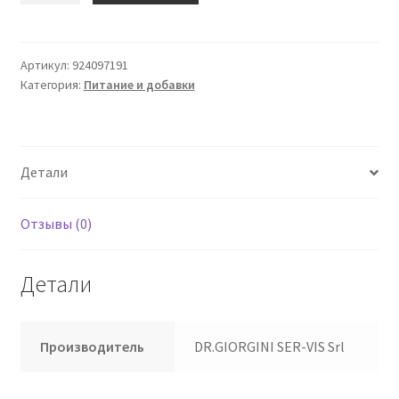
Manganum
Sulphuricum
30
Артикул:
924097191
Категория:
Питание и добавки
Ca
Giorgini
Детали
Отзывы (0)
Детали
Производитель
DR.GIORGINI SER-VIS Srl