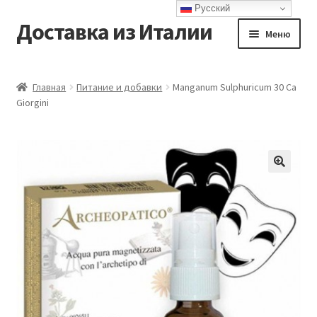
Русский
Доставка из Италии
Перейти
Перейти
Меню
к
к
навигации
содержимому
Главная
Главная
Питание и добавки
Manganum Sulphuricum 30 Ca
Giorgini
Доставка
Контакты
Корзина
Мой аккаунт
Оформление заказа