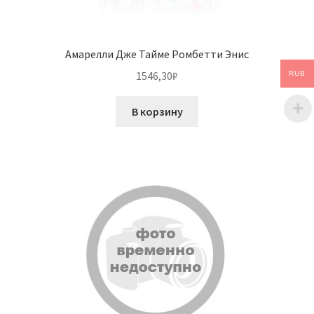
Амарелли Дже Тайме Ромбетти Энис
1546,30
₽
RUB
В корзину