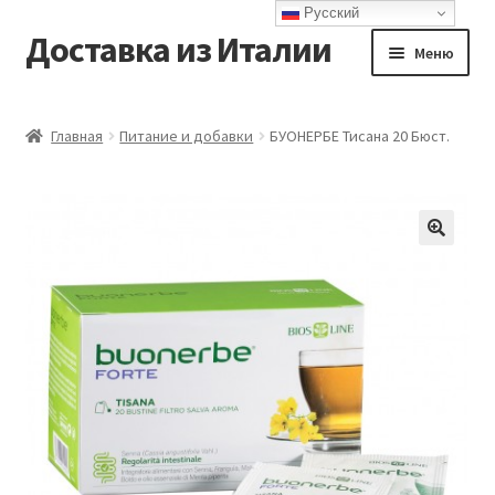
Русский
Доставка из Италии
Перейти
Перейти
Меню
к
к
навигации
содержимому
Главная
Главная
Питание и добавки
БУОНЕРБЕ Тисана 20 Бюст.
Доставка
Контакты
Корзина
Мой аккаунт
Оформление заказа