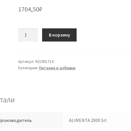
1704,50
₽
Количество
В корзину
товара
КОРМ
2000
Chiacch.Ciocc.100g
Артикул:
921901714
Категория:
Питание и добавки
тали
Производитель
ALIMENTA 2000 Srl