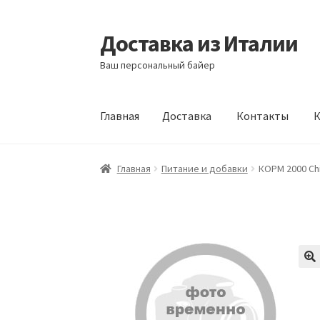
Доставка из Италии
Перейти
Перейти
к
к
Ваш персональный байер
навигации
содержимому
Главная
Доставка
Контакты
К
Главная
Доставка
Контакты
Корзина
Мой а
Главная
Питание и добавки
КОРМ 2000 Chi