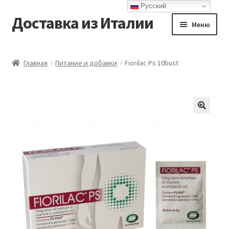
Русский
Доставка из Италии
Перейти
Перейти
Меню
к
к
навигации
содержимому
Главная
Главная
Питание и добавки
Fiorilac Ps 10bust
Доставка
Контакты
Корзина
Мой аккаунт
Оформление заказа