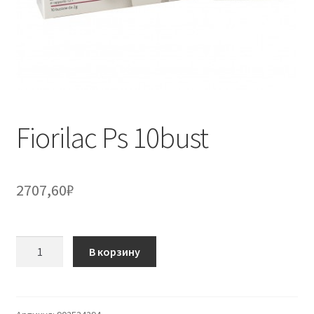
Fiorilac Ps 10bust
2707,60
₽
Количество
В корзину
товара
Fiorilac
Ps
10bust