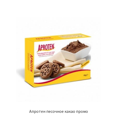
Апротен песочное какао промо