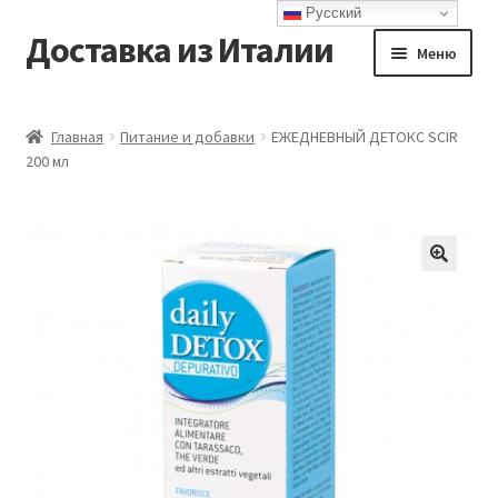
Русский
Доставка из Италии
Перейти
Перейти
Меню
к
к
навигации
содержимому
Главная
Главная
Питание и добавки
ЕЖЕДНЕВНЫЙ ДЕТОКС SCIR
200 мл
Доставка
Контакты
Корзина
Мой аккаунт
Оформление заказа