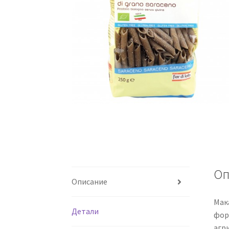
Оп
Описание
Мак
Детали
фор
агр