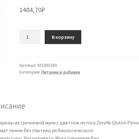
1484,70
₽
Количество
В корзину
товара
ZERO%
GLUT
Паста
Артикул:
931001580
Категория:
Питание и добавки
Sar.
250гр
ручки
исание
ароны из гречневой муки с цветком лотоса Zero% Gluten Penn
мат пенне без глютина из биологического
икультуры. Ингредиенты Мука гречневая био