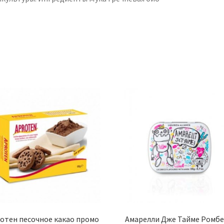
отен песочное какао промо
Амарелли Дже Тайме Ромб