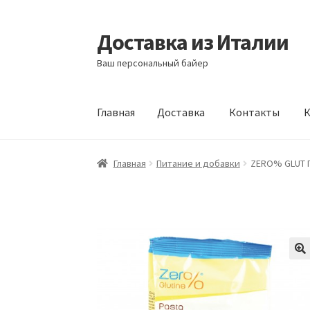
Доставка из Италии
Перейти
Перейти
к
к
Ваш персональный байер
навигации
содержимому
Главная
Доставка
Контакты
К
Главная
Доставка
Контакты
Корзина
Мой а
Главная
Питание и добавки
ZERO% GLUT П