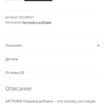
ARTRUM
BC
/
Артикул:
923299527
Категория:
Питание и добавки
Mangost.48
Cpr
STV
Описание
Детали
Отзывы (0)
Описание
ARTRUMB Пищевая добавка — это основа, состоящая