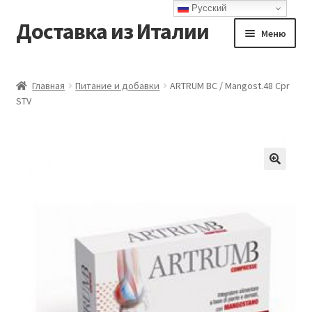
Русский
Доставка из Италии
Перейти
Перейти
Меню
к
к
навигации
содержимому
Главная
Главная
Питание и добавки
ARTRUM BC / Mangost.48 Cpr
STV
Доставка
Контакты
Корзина
Мой аккаунт
Оформление заказа