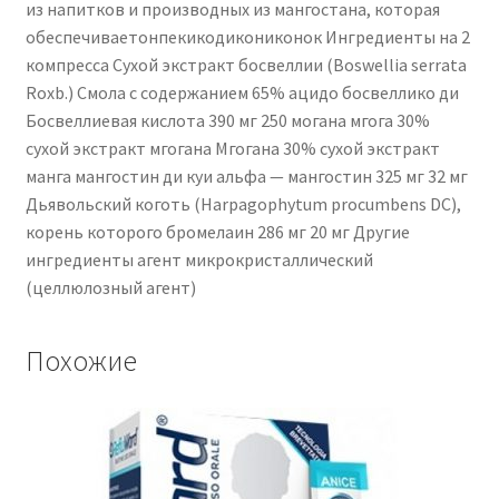
из напитков и производных из мангостана, которая
обеспечиваетонпекикодикониконок Ингредиенты на 2
компресса Сухой экстракт босвеллии (Boswellia serrata
Roxb.) Смола с содержанием 65% ацидо босвеллико ди
Босвеллиевая кислота 390 мг 250 могана мгога 30%
сухой экстракт мгогана Мгогана 30% сухой экстракт
манга мангостин ди куи альфа — мангостин 325 мг 32 мг
Дьявольский коготь (Harpagophytum procumbens DC),
корень которого бромелаин 286 мг 20 мг Другие
ингредиенты агент микрокристаллический
(целлюлозный агент)
Похожие