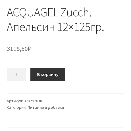
ACQUAGEL Zucch.
Апельсин 12×125гр.
3118,50
₽
Количество
В корзину
товара
ACQUAGEL
Zucch.
Апельсин
Артикул:
970297038
Категория:
Питание и добавки
12x125гр.