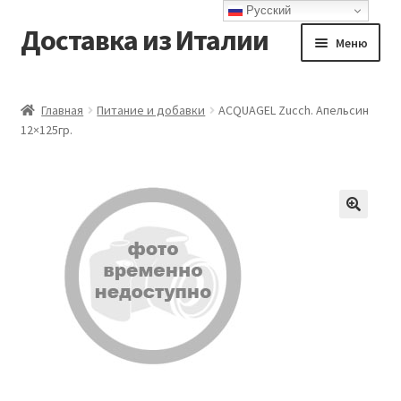
Русский
Доставка из Италии
Перейти
Перейти
Меню
к
к
навигации
содержимому
Главная
Главная
Питание и добавки
ACQUAGEL Zucch. Апельсин
12×125гр.
Доставка
Контакты
Корзина
Мой аккаунт
Оформление заказа