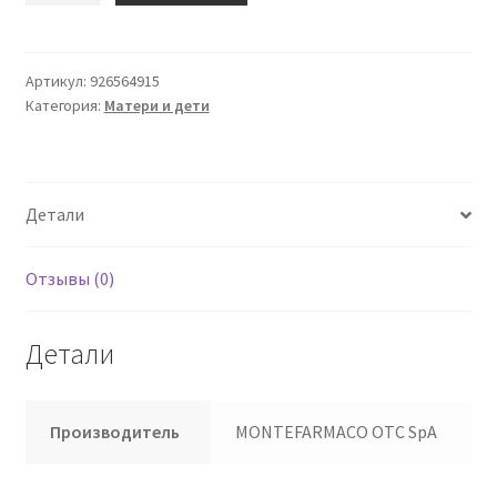
Спортивные
штаны
Dr
Артикул:
926564915
Категория:
Матери и дети
Brux
Bite,
красные
Детали
Отзывы (0)
Детали
Производитель
MONTEFARMACO OTC SpA