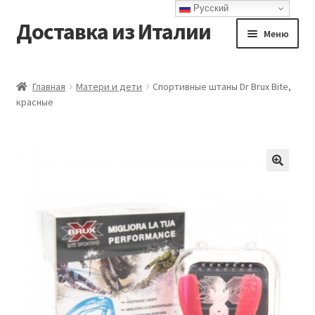
Русский
Доставка из Италии
Перейти
Перейти
Меню
к
к
навигации
содержимому
Главная
Главная
Матери и дети
Спортивные штаны Dr Brux Bite,
красные
Доставка
Контакты
Корзина
Мой аккаунт
Оформление заказа