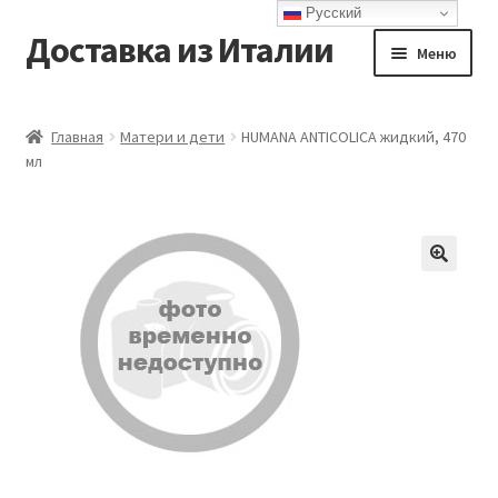
Русский
Доставка из Италии
Перейти
Перейти
Меню
к
к
навигации
содержимому
Главная
Главная
Матери и дети
HUMANA ANTICOLICA жидкий, 470
мл
Доставка
Контакты
Корзина
Мой аккаунт
Оформление заказа