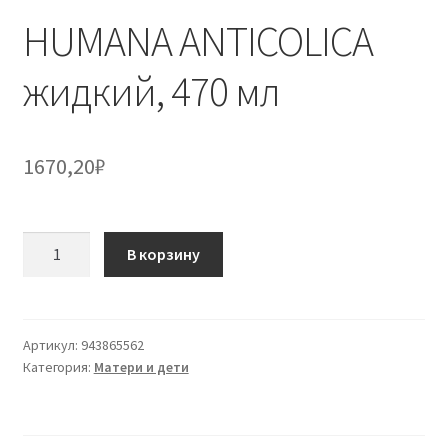
HUMANA ANTICOLICA
жидкий, 470 мл
1670,20
₽
Количество
В корзину
товара
HUMANA
ANTICOLICA
жидкий,
Артикул:
943865562
Категория:
Матери и дети
470
мл