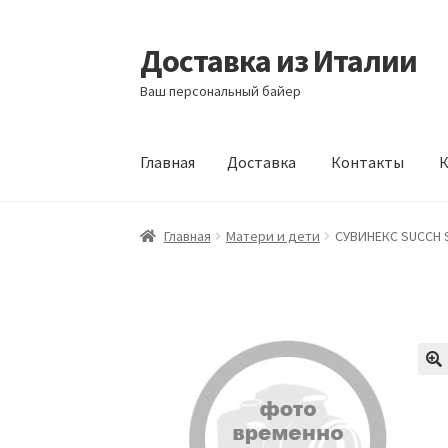
Доставка из Италии
Перейти
Перейти
к
к
Ваш персональный байер
навигации
содержимому
Главная
Доставка
Контакты
К
Главная
Доставка
Контакты
Корзина
Мой а
Главная
Матери и дети
СУВИНЕКС SUCCH S 