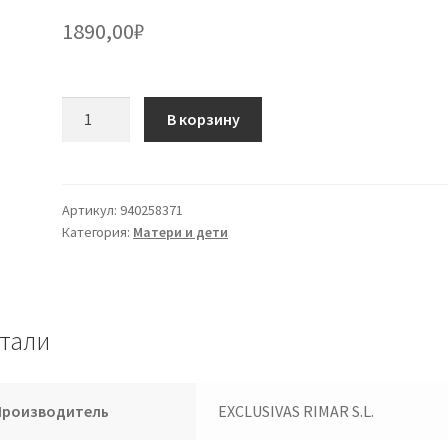
1890,00
₽
Количество
В корзину
товара
СУВИНЕКС
SUCCH
S
Артикул:
940258371
Категория:
Матери и дети
6
/
18M
ELEF
VE
тали
Производитель
EXCLUSIVAS RIMAR S.L.