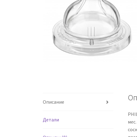
Оп
Описание
PHIL
Детали
мес.
соск