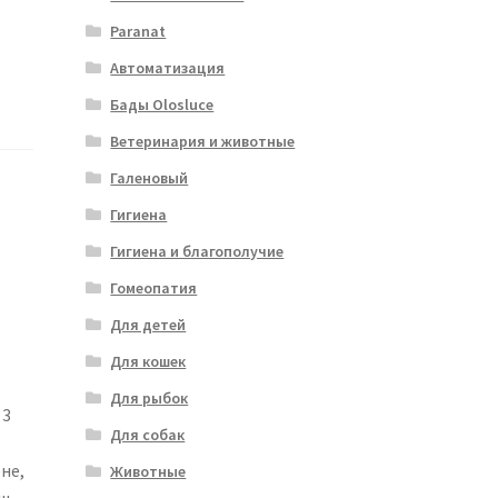
Paranat
Автоматизация
Бады Olosluce
Ветеринария и животные
Галеновый
Гигиена
Гигиена и благополучие
Гомеопатия
Для детей
Для кошек
Для рыбок
 3
Для собак
не,
Животные