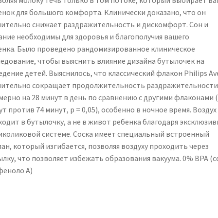
воляя молоку течь только в том потоке, который выбирает в
енок для большого комфорта. Клинически доказано, что он
чительно снижает раздражительность и дискомфорт. Сон и
ание необходимы для здоровья и благополучия вашего
енка. Было проведено рандомизированное клиническое
ледование, чтобы выяснить влияние дизайна бутылочек на
дение детей. Выяснилось, что классический флакон Philips Av
чительно сокращает продолжительность раздражительности
мерно на 28 минут в день по сравнению с другими флаконами 
т против 74 минут, p = 0,05), особенно в ночное время. Воздух
ходит в бутылочку, а не в живот ребенка благодаря эксклюзи
иколиковой системе. Соска имеет специальный встроенный
пан, который изгибается, позволяя воздуху проходить через
ылку, что позволяет избежать образования вакуума. 0% BPA (с
феноло A)