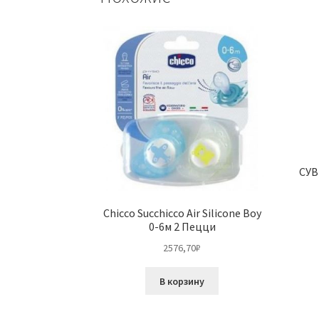
СУВ
Chicco Succhicco Air Silicone Boy
0-6м 2 Пецци
2576,70
₽
В корзину