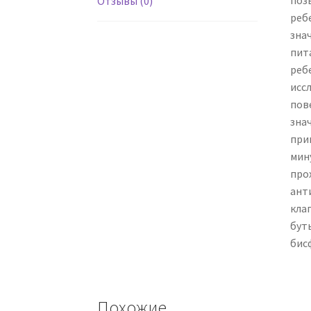
поз
Отзывы (0)
реб
зна
пит
реб
исс
пове
зна
при
мину
про
ант
кла
бут
бис
Похожие