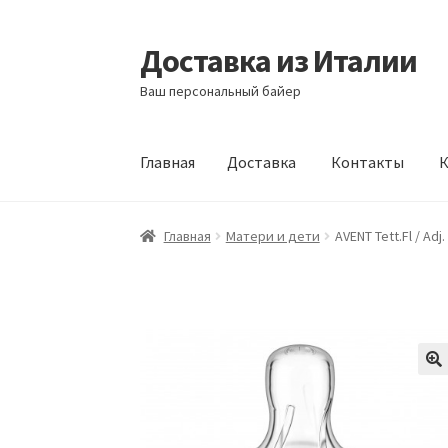
Доставка из Италии
Перейти
Перейти
к
к
Ваш персональный байер
навигации
содержимому
Главная
Доставка
Контакты
К
Главная
Доставка
Контакты
Корзина
Мой а
Главная
Матери и дети
AVENT Tett.Fl / Adj.