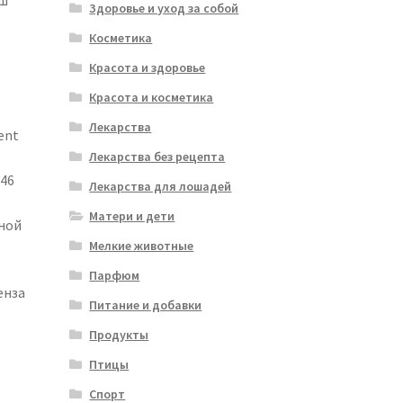
аш
Здоровье и уход за собой
Косметика
Красота и здоровье
Красота и косметика
Лекарства
ent
Лекарства без рецепта
(46
Лекарства для лошадей
Матери и дети
вной
Мелкие животные
Парфюм
енза
Питание и добавки
Продукты
Птицы
Спорт