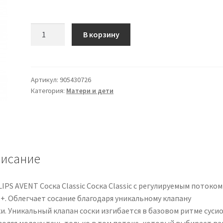
Количество
В корзину
товара
AVENT
Tett.Fl
/
Артикул:
905430726
Категория:
Матери и дети
Adj.
2шт.
исание
IPS AVENT Соска Classic Соска Classic с регулируемым потоком
 +. Облегчает сосание благодаря уникальному клапану
и. Уникальный клапан соски изгибается в базовом ритме сусио