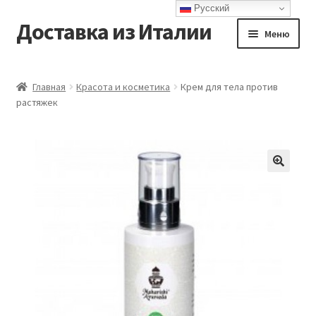
Русский
Доставка из Италии
Перейти
Перейти
Меню
к
к
навигации
содержимому
Главная
Главная
Красота и косметика
Крем для тела против
растяжек
Доставка
Контакты
Корзина
Мой аккаунт
Оформление заказа