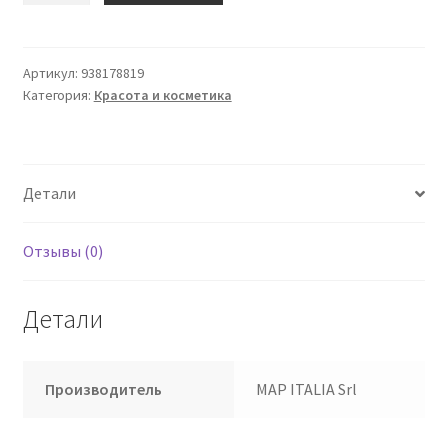
Крем
для
тела
Артикул:
938178819
Категория:
Красота и косметика
против
растяжек
Детали
Отзывы (0)
Детали
Производитель
MAP ITALIA Srl