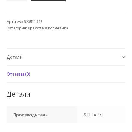
Гель
Крахмал
Глицерин
Артикул:
923511846
Категория:
Красота и косметика
30
мл
Детали
Отзывы (0)
Детали
Производитель
SELLA Srl