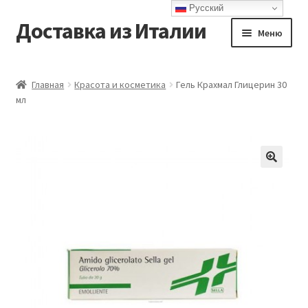
Русский
Доставка из Италии
Перейти
Перейти
Меню
к
к
навигации
содержимому
Главная
Главная
Красота и косметика
Гель Крахмал Глицерин 30
мл
Доставка
Контакты
Корзина
Мой аккаунт
Оформление заказа