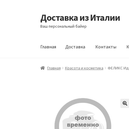
Доставка из Италии
Перейти
Перейти
к
к
Ваш персональный байер
навигации
содержимому
Главная
Доставка
Контакты
К
Главная
Доставка
Контакты
Корзина
Мой а
Главная
Красота и косметика
ФЕЛИКС Идр