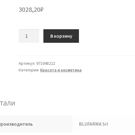
3028,20
₽
Количество
В корзину
товара
ФЕЛИКС
Идрогель
Эозина
Артикул:
971048222
Категория:
Красота и косметика
Фл. 50
мл
тали
Производитель
BLUFARMA Srl