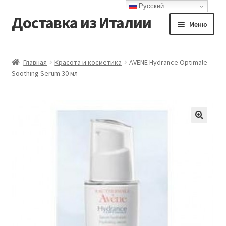
Русский
Доставка из Италии
Перейти
Перейти
Меню
к
к
навигации
содержимому
Главная
Главная
Красота и косметика
AVENE Hydrance Optimale
Soothing Serum 30 мл
Доставка
Контакты
Корзина
Мой аккаунт
Оформление заказа