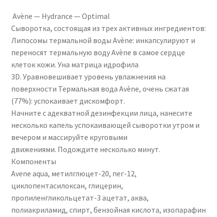
Avène — Hydrance — Optimal
Сыворотка, состоящая из трех активных ингредиентов:
Липосомы термальной воды Avène: инкапсулируют и
переносят термальную воду Avène в самое сердце
клеток кожи. Уна матрица идрофила
3D. Уравновешивает уровень увлажнения на
поверхности Термальная вода Avène, очень сжатая
(77%): успокаивает дискомфорт.
Начните с адекватной дезинфекции лица, нанесите
несколько капель успокаивающей сыворотки утром и
вечером и массируйте круговыми
движениями. Подождите несколько минут.
Компоненты
Avene aqua, метилглюцет-20, пег-12,
циклопентасилоксан, глицерин,
пропиленгликольцетат-3 ацетат, аква,
полиакриламид, спирт, бензойная кислота, изопарафин