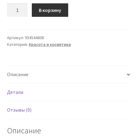
Количество
В корзину
товара
AVENE
Hydrance
Optimale
Артикул:
934544608
Категория:
Красота и косметика
Soothing
Serum
30
мл
Описание
Детали
Отзывы (0)
Описание