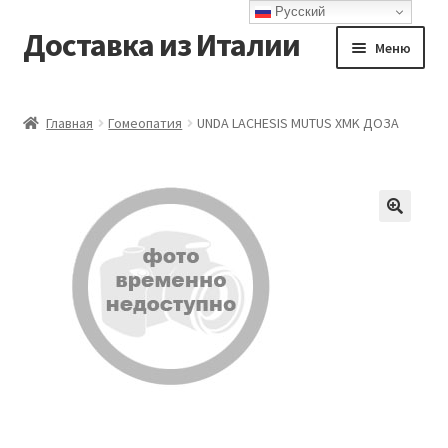
Русский
Доставка из Италии
Перейти
Перейти
Меню
к
к
навигации
содержимому
Главная
Главная
Гомеопатия
UNDA LACHESIS MUTUS XMK ДОЗА
Доставка
Контакты
Корзина
Мой аккаунт
Оформление заказа