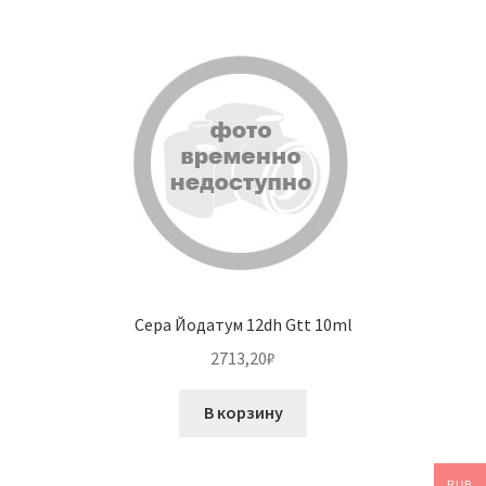
Сера Йодатум 12dh Gtt 10ml
2713,20
₽
В корзину
RUB