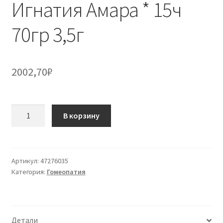
Игнатия Амара * 15ч
70гр 3,5г
2002,70
₽
Количество
В корзину
товара
Игнатия
Амара
*
Артикул:
47276035
Категория:
Гомеопатия
15ч
70гр
3,5г
Детали