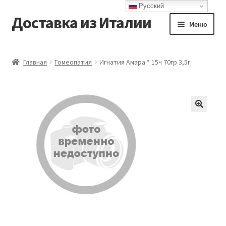
Русский
Доставка из Италии
Перейти
Перейти
Меню
к
к
навигации
содержимому
Главная
Главная
Гомеопатия
Игнатия Амара * 15ч 70гр 3,5г
Доставка
Контакты
Корзина
Мой аккаунт
Оформление заказа