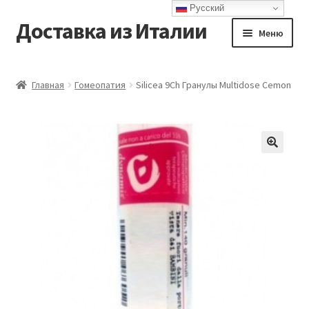
Русский
Доставка из Италии
Перейти
Перейти
Меню
к
к
навигации
содержимому
Главная
Главная
Гомеопатия
Silicea 9Ch Гранулы Multidose Cemon
Доставка
Контакты
Корзина
Мой аккаунт
Оформление заказа