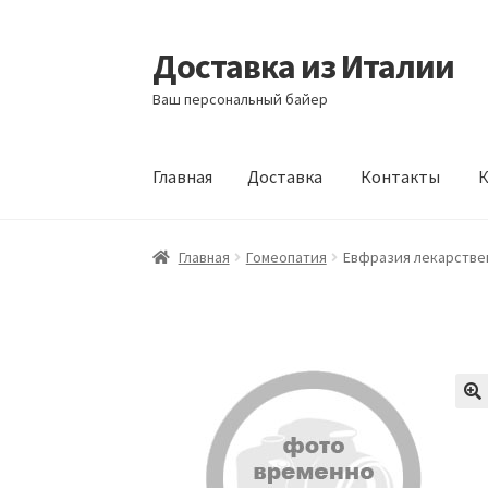
Доставка из Италии
Перейти
Перейти
к
к
Ваш персональный байер
навигации
содержимому
Главная
Доставка
Контакты
К
Главная
Доставка
Контакты
Корзина
Мой а
Главная
Гомеопатия
Евфразия лекарствен