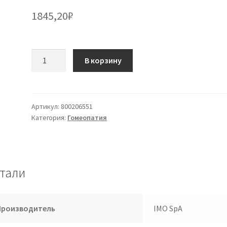
1845,20
₽
Количество
В корзину
товара
Евфразия
лекарственная
Glo
Артикул:
800206551
Категория:
Гомеопатия
7ch
тали
Производитель
IMO SpA