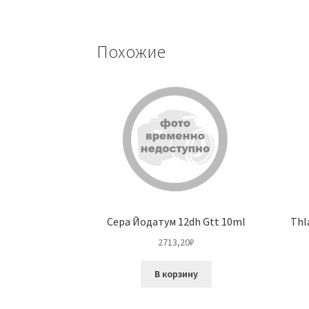
Похожие
Сера Йодатум 12dh Gtt 10ml
Thl
2713,20
₽
В корзину