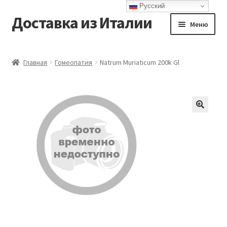
Русский
Доставка из Италии
Перейти
Перейти
Меню
к
к
навигации
содержимому
Главная
Главная
Гомеопатия
Natrum Muriaticum 200k Gl
Доставка
Контакты
Корзина
Мой аккаунт
Оформление заказа