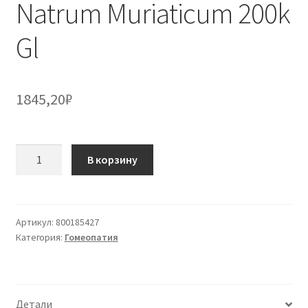
Natrum Muriaticum 200k
Gl
1845,20
₽
Количество
В корзину
товара
Natrum
Muriaticum
200k
Артикул:
800185427
Категория:
Гомеопатия
Gl
Детали