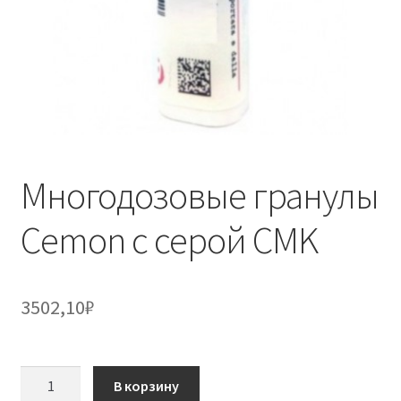
Многодозовые гранулы
Cemon с серой CMK
3502,10
₽
Количество
В корзину
товара