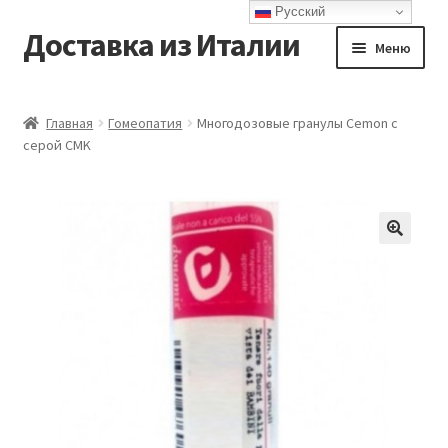
Русский
Доставка из Италии
Перейти
Перейти
Меню
к
к
навигации
содержимому
Главная
Главная
Гомеопатия
Многодозовые гранулы Cemon с
серой CMK
Доставка
Контакты
Корзина
Мой аккаунт
Оформление заказа