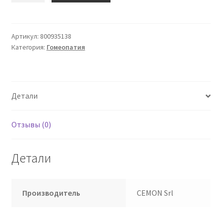
Многодозовые
гранулы
Cemon
Артикул:
800935138
Категория:
Гомеопатия
с
серой
CMK
Детали
Отзывы (0)
Детали
Производитель
CEMON Srl