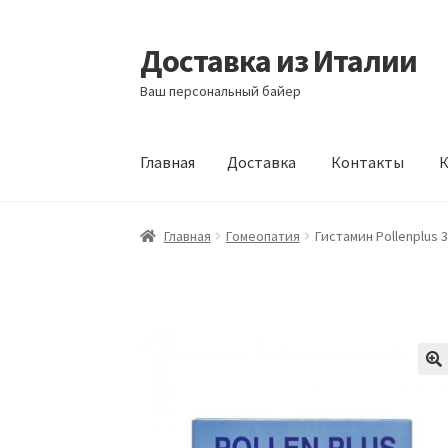
Доставка из Италии
Перейти
Перейти
к
к
Ваш персональный байер
навигации
содержимому
Главная
Доставка
Контакты
К
Главная
Доставка
Контакты
Корзина
Мой а
Главная
Гомеопатия
Гистамин Pollenplus 3