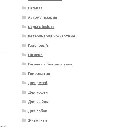
Paranat
Автоматизация
Бады Olosluce
Ветеринария и животные
Галеновый
Гигиена
Гигиена и благополучие
Гомеопатия
Для детей
Для кошек
Для рыбок
Для собак
Животные
ных