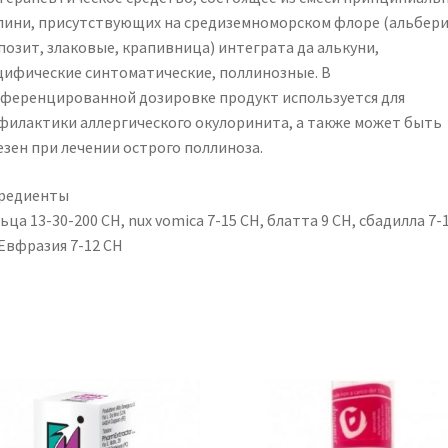
лини, присутствующих на средиземноморском флоре (альбери
позит, злаковые, крапивница) интеграта да алькуни,
цифические синтоматические, поллинозные. В
ференцированной дозировке продукт используется для
филактики аллергического окулоринита, а также может быть
езен при лечении острого поллиноза.
редиенты
ца 13-30-200 CH, nux vomica 7-15 СН, блатта 9 СН, сбадилла 7-
 Евфразия 7-12 СН