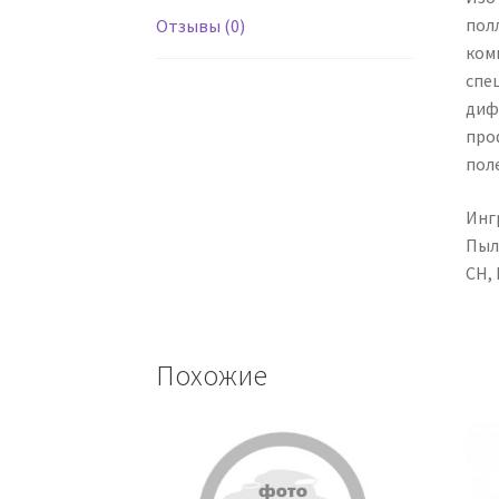
пол
Отзывы (0)
ком
спе
диф
про
пол
Инг
Пыль
СН,
Похожие