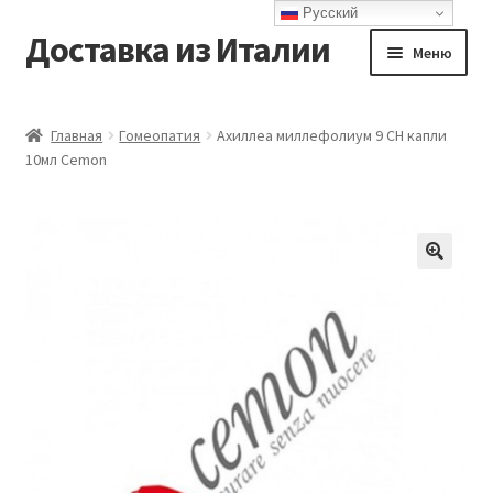
Русский
Доставка из Италии
Перейти
Перейти
Меню
к
к
навигации
содержимому
Главная
Главная
Гомеопатия
Ахиллеа миллефолиум 9 CH капли
10мл Cemon
Доставка
Контакты
Корзина
Мой аккаунт
Оформление заказа