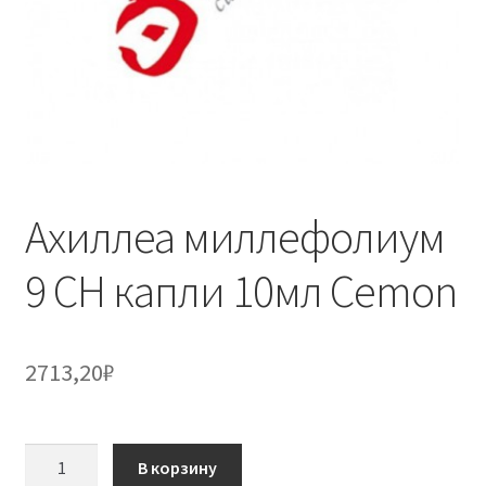
Ахиллеа миллефолиум
9 CH капли 10мл Cemon
2713,20
₽
Количество
В корзину
товара