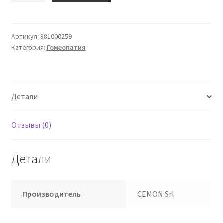
Ахиллеа
миллефолиум
9
Артикул:
881000259
Категория:
Гомеопатия
CH
капли
10мл
Cemon
Детали
Отзывы (0)
Детали
Производитель
CEMON Srl