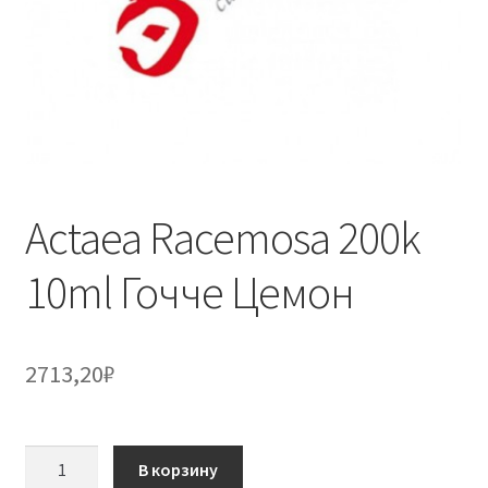
Actaea Racemosa 200k
10ml Гочче Цемон
2713,20
₽
Количество
В корзину
товара