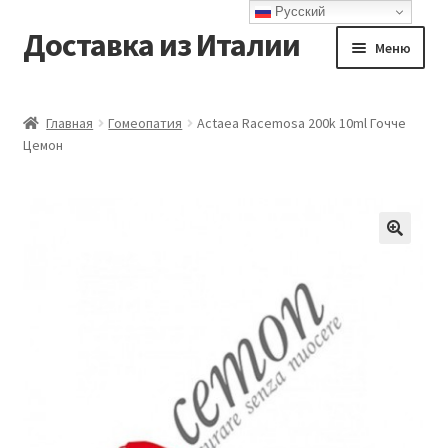
Русский
Доставка из Италии
Перейти
Перейти
Меню
к
к
навигации
содержимому
Главная
Главная
Гомеопатия
Actaea Racemosa 200k 10ml Гочче
Цемон
Доставка
Контакты
Корзина
Мой аккаунт
Оформление заказа