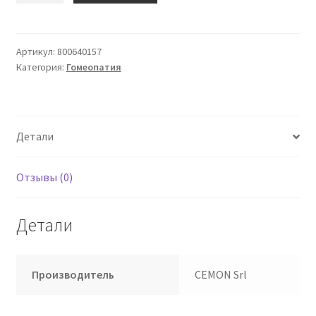
Actaea
Racemosa
200k
Артикул:
800640157
Категория:
Гомеопатия
10ml
Гочче
Цемон
Детали
Отзывы (0)
Детали
Производитель
CEMON Srl