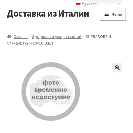
Русский
Доставка из Италии
Перейти
Перейти
Меню
к
к
навигации
содержимому
Главная
Главная
Здоровье и уход за собой
SUPRASORB H
Стандартный 10×10 10шт.
Доставка
Контакты
Корзина
Мой аккаунт
Оформление заказа