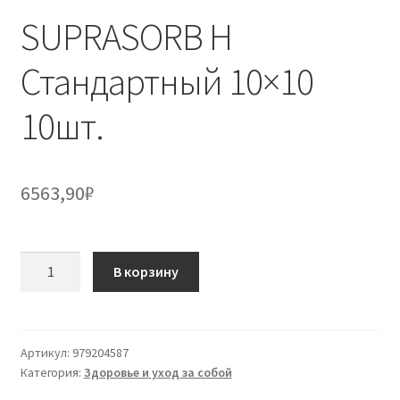
SUPRASORB H
Стандартный 10×10
10шт.
6563,90
₽
Количество
В корзину
товара
SUPRASORB
H
Стандартный
Артикул:
979204587
Категория:
Здоровье и уход за собой
10x10
10шт.