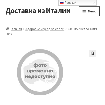
Русский
Доставка из Италии
Перейти
Перейти
Меню
к
к
навигации
содержимому
Главная
Главная
Здоровье и уход за собой
СТОМА Анелло 48мм
10пз
Доставка
Контакты
Корзина
Мой аккаунт
Оформление заказа