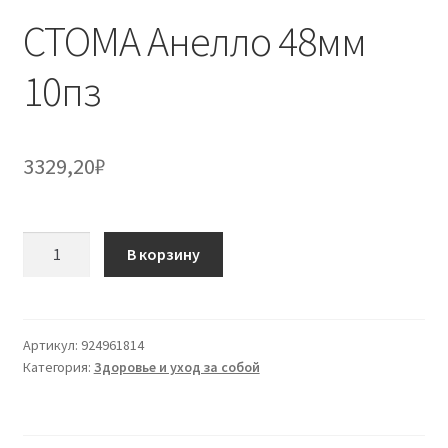
СТОМА Анелло 48мм
10пз
3329,20
₽
Количество
В корзину
товара
СТОМА
Анелло
48мм
Артикул:
924961814
Категория:
Здоровье и уход за собой
10пз