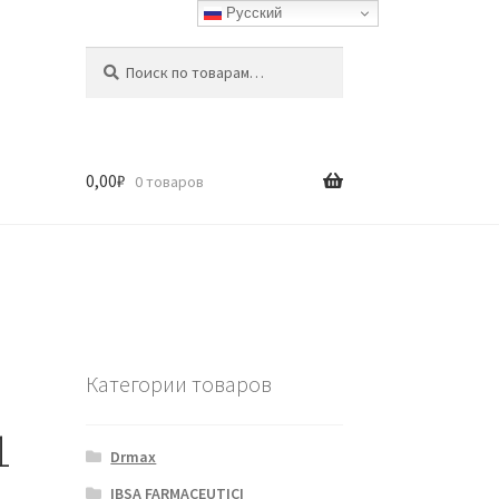
Русский
Искать:
Поиск
0,00
₽
0 товаров
Категории товаров
1
Drmax
IBSA FARMACEUTICI