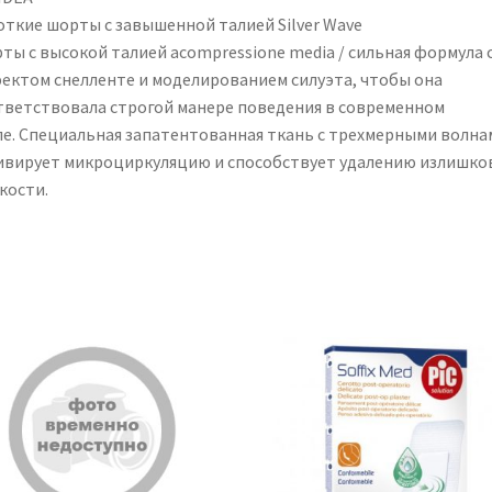
откие шорты с завышенной талией Silver Wave
ты с высокой талией acompressione media / сильная формула 
ектом снелленте и моделированием силуэта, чтобы она
тветствовала строгой манере поведения в современном
ле. Специальная запатентованная ткань с трехмерными волна
ивирует микроциркуляцию и способствует удалению излишко
кости.