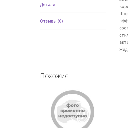
Детали
кор
Шор
эфф
Отзывы (0)
соо
сти
акт
жид
Похожие