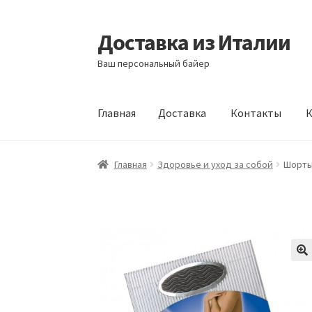
Доставка из Италии
Перейти
Перейти
к
к
Ваш персональный байер
навигации
содержимому
Главная
Доставка
Контакты
К
Главная
Доставка
Контакты
Корзина
Мой а
Главная
Здоровье и уход за собой
Шорты 