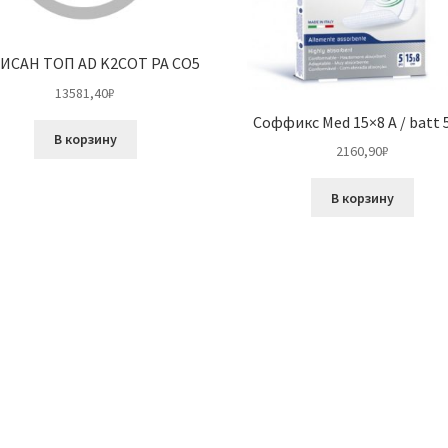
ИСАН ТОП AD K2COT PA CO5
13581,40
₽
Соффикс Med 15×8 A / batt
В корзину
2160,90
₽
В корзину