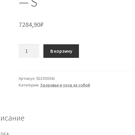
— S
7284,90
₽
Количество
В корзину
товара
Шорты
Silver
Wave
Артикул:
921550341
Категория:
Здоровье и уход за собой
с
высокой
талией
Black
1
исание
-
S
IDEA