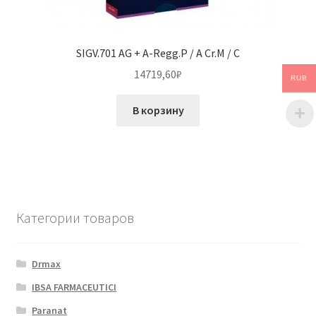
SIGV.701 AG + A-Regg.P / A Cr.M / C
14719,60
₽
RUB
В корзину
Категории товаров
Drmax
IBSA FARMACEUTICI
Paranat