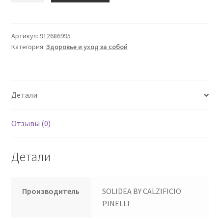
Серебряная
волна
Long
Артикул:
912686995
Категория:
Здоровье и уход за собой
Moka
4
-
L
Детали
Отзывы (0)
Детали
Производитель
SOLIDEA BY CALZIFICIO
PINELLI