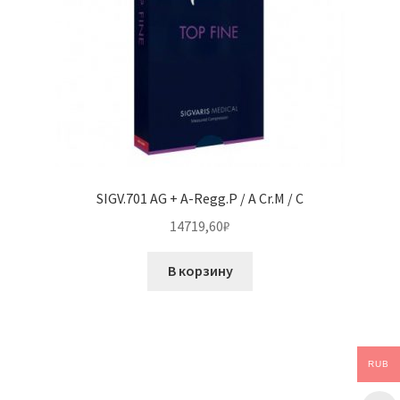
SIGV.701 AG + A-Regg.P / A Cr.M / C
14719,60
₽
В корзину
RUB