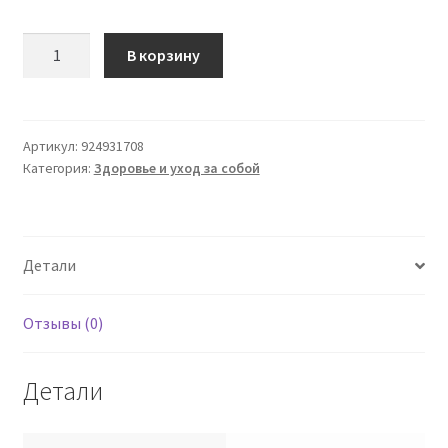
Количество
В корзину
товара
SENSURA
MIO
1P
Артикул:
924931708
Категория:
Здоровье и уход за собой
CL
MX
TRP15-
55
Детали
Отзывы (0)
Детали