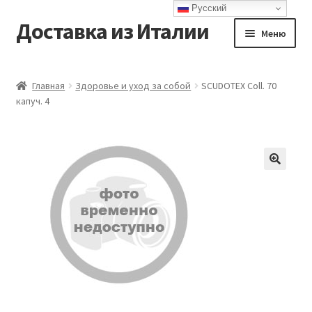
Русский
Доставка из Италии
Перейти
Перейти
Меню
к
к
навигации
содержимому
Главная
Главная
Здоровье и уход за собой
SCUDOTEX Coll. 70
капуч. 4
Доставка
Контакты
Корзина
Мой аккаунт
Оформление заказа