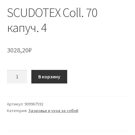
SCUDOTEX Coll. 70
капуч. 4
3028,20
₽
Количество
В корзину
товара
SCUDOTEX
Coll. 70
капуч. 4
Артикул:
909967592
Категория:
Здоровье и уход за собой